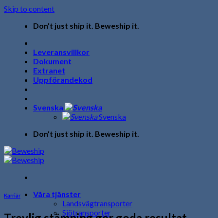
Skip to content
Don't just ship it. Beweship it.
Leveransvillkor
Dokument
Extranet
Uppförandekod
Svenska
Svenska
Don't just ship it. Beweship it.
Våra tjänster
Karriär
Landsvägtransporter
Sjötransporter
Trevlig stämning ger goda resultat