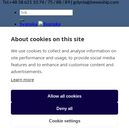
Tel.+48 58 621 10 74 / 75 / 88 / 89 | gdynia@beweship.com
Svenska
Svenska
Våra tjänster
About cookies on this site
Landsvägtransporter
Sjötransporter
We use cookies to collect and analyse information on
Flygtransporter
Konstlogistik
site performance and usage, to provide social media
Lager – terminal
features and to enhance and customise content and
Specialtransporter
advertisements.
Förtullningstjänster
Projekttjänster
Learn more
Flytt-tjänster
Nyheter
Kontaktuppgifter
Allow all cookies
Om oss
Begär offert
Deny all
+358 20 7857500
Cookie settings
sales@beweship.com