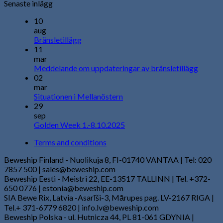
Senaste inlägg
10
aug
Bränsletillägg
11
mar
Meddelande om uppdateringar av bränsletillägg
02
mar
Situationen i Mellanöstern
29
sep
Golden Week 1.-8.10.2025
Terms and conditions
Beweship Finland - Nuolikuja 8, FI-01740 VANTAA | Tel: 020
7857 500 | sales@beweship.com
Beweship Eesti - Meistri 22, EE-13517 TALLINN | Tel. +372-
650 0776 | estonia@beweship.com
SIA Bewe Rix, Latvia -Asarīši-3, Mārupes pag. LV-2167 RIGA |
Tel.+ 371-6779 6820 | info.lv@beweship.com
Beweship Polska - ul. Hutnicza 44, PL 81-061 GDYNIA |