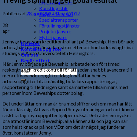
Flygtransporter
Konstlogistik
Publicerad
28 april 2017
31 maj 2017
Lager – terminal
Specialtransporter
28
Förtullningstjänster
apr
Projekttjänster
Flytt-tjänster
Jenny arbetar som kreditkontrollant på Beweship. Hon började
Nyheter
arbeta här för fem år sedan, strax efter att hon hade avlagt sina
Kontaktuppgifter
studier vid Aalto Universitetet i Helsingfors.
Om oss
Begär offert
När Jenny började på Beweship arbetade hon först med
reskontra och kreditkontroll för att sedan snabbt avancera till
mera utmanande uppgifter. Idag innefattar hennes
arbetsuppgifter bl.a. månatlig boksluts rapporteringar,
rapportering till ledningen samt samarbete tillsammans med
personer inom Beweships dotterbolag.
Det underlättar om man är bra med siffror och om man har lätt
för att lära sig. Att vara öppen för nya utmaningar och att kunna
raskt ta tag i nya uppgifter hjälper också. Det råder en mycket
bra atmosfär inom Beweship, alla känner alla och jag kan när
som helst knacka på hos VD:n om det är något jag funderar
över, konstaterar Jenny.