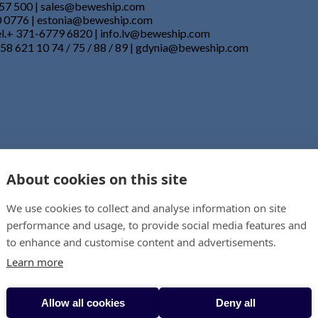
857 500 | sales@beweship.com
50 0776 | estonia@beweship.com
Tel.+ 371-6779 6820 | info.lv@beweship.com
 58 621 10 74 / 75 / 88 / 89 | gdynia@beweship.com
About cookies on this site
We use cookies to collect and analyse information on site
performance and usage, to provide social media features and
to enhance and customise content and advertisements.
Learn more
Allow all cookies
Deny all