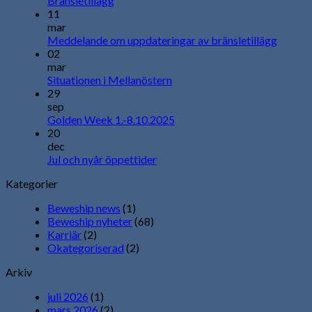
Bränsletillägg
11
mar
Meddelande om uppdateringar av bränsletillägg
02
mar
Situationen i Mellanöstern
29
sep
Golden Week 1.-8.10.2025
20
dec
Jul och nyår öppettider
Kategorier
Beweship news
(1)
Beweship nyheter
(68)
Karriär
(2)
Okategoriserad
(2)
Arkiv
juli 2026
(1)
mars 2026
(2)