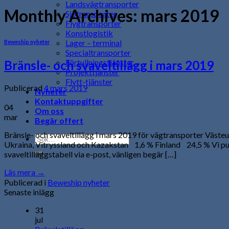
Landsvägtransporter
Monthly Archives:
mars 2019
Sjötransporter
Flygtransporter
Konstlogistik
Lager – terminal
Beweship nyheter
Specialtransporter
Förtullningstjänster
Bränsle- och svaveltillägg i mars 2019
Projekttjänster
Flytt-tjänster
Publicerad
4 mars 2019
Nyheter
Kontaktuppgifter
04
Om oss
mar
Begär offert
Bränsle- och svaveltillägg i mars 2019 för vägtransporter Väs
Ukraina, Vitryssland och Kazakstan 1,6 % Finland 24,5 % Vi p
svaveltilläggstabell via e-post, vänligen begär […]
Läs mera
→
Publicerad i
Beweship nyheter
Senaste inlägg
31
jul