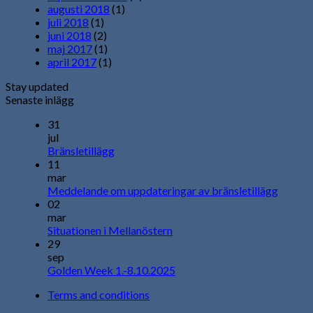
augusti 2018
(1)
juli 2018
(1)
juni 2018
(2)
maj 2017
(1)
april 2017
(1)
Stay updated
Senaste inlägg
31
jul
Bränsletillägg
11
mar
Meddelande om uppdateringar av bränsletillägg
02
mar
Situationen i Mellanöstern
29
sep
Golden Week 1.-8.10.2025
Terms and conditions