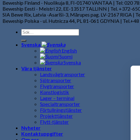
Beweship Finland - Nuolikuja 8, FI-01740 VANTAA | Tel: 020 7
Beweship Eesti - Meistri 22, EE-13517 TALLINN | Tel. +372-6
SIA Bewe Rix, Latvia -Asarīši-3, Mārupes pag. LV-2167 RIGA | 
Beweship Polska - ul. Hutnicza 44, PL 81-061 GDYNIA | Tel.+48
Svenska
English
Suomi
Svenska
Våra tjänster
Landsvägtransporter
Sjötransporter
Flygtransporter
Konstlogistik
Lager – terminal
Specialtransporter
Förtullningstjänster
Projekttjänster
Flytt-tjänster
Nyheter
Kontaktuppgifter
Om oss