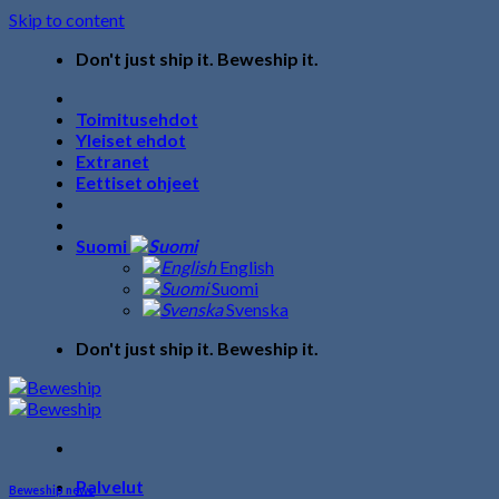
Skip to content
Don't just ship it. Beweship it.
Toimitusehdot
Yleiset ehdot
Extranet
Eettiset ohjeet
Suomi
English
Suomi
Svenska
Don't just ship it. Beweship it.
Palvelut
Beweship news