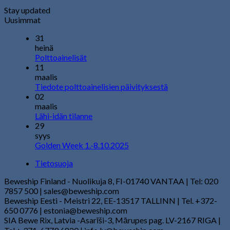
Stay updated
Uusimmat
31
heinä
Polttoainelisät
11
maalis
Tiedote polttoainelisien päivityksestä
02
maalis
Lähi-idän tilanne
29
syys
Golden Week 1.-8.10.2025
Tietosuoja
Beweship Finland - Nuolikuja 8, FI-01740 VANTAA | Tel: 020
7857 500 | sales@beweship.com
Beweship Eesti - Meistri 22, EE-13517 TALLINN | Tel. +372-
650 0776 | estonia@beweship.com
SIA Bewe Rix, Latvia -Asarīši-3, Mārupes pag. LV-2167 RIGA |