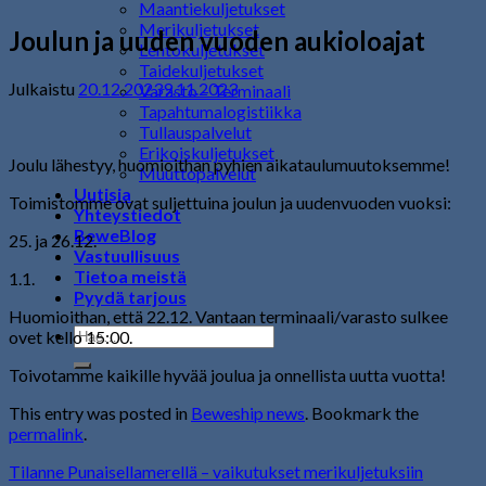
Maantiekuljetukset
Merikuljetukset
Joulun ja uuden vuoden aukioloajat
Lentokuljetukset
Taidekuljetukset
Julkaistu
20.12.2023
9.11.2023
Varasto – Terminaali
Tapahtumalogistiikka
Tullauspalvelut
Erikoiskuljetukset
Joulu lähestyy, huomioithan pyhien aikataulumuutoksemme!
Muuttopalvelut
Uutisia
Toimistomme ovat suljettuina joulun ja uudenvuoden vuoksi:
Yhteystiedot
BeweBlog
25. ja 26.12.
Vastuullisuus
Tietoa meistä
1.1.
Pyydä tarjous
Huomioithan, että 22.12. Vantaan terminaali/varasto sulkee
ovet kello 15:00.
Toivotamme kaikille hyvää joulua ja onnellista uutta vuotta!
This entry was posted in
Beweship news
. Bookmark the
permalink
.
Tilanne Punaisellamerellä – vaikutukset merikuljetuksiin