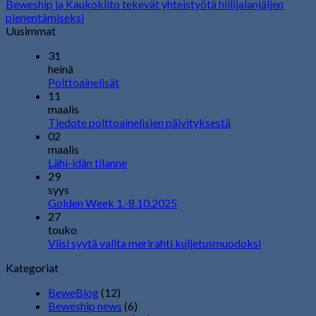
Beweship ja Kaukokiito tekevät yhteistyötä hiilijalanjäljen
pienentämiseksi
Uusimmat
31
heinä
Polttoainelisät
11
maalis
Tiedote polttoainelisien päivityksestä
02
maalis
Lähi-idän tilanne
29
syys
Golden Week 1.-8.10.2025
27
touko
Viisi syytä valita merirahti kuljetusmuodoksi
Kategoriat
BeweBlog
(12)
Beweship news
(6)